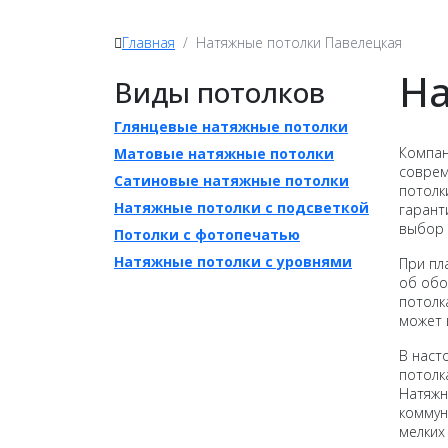
Главная
Натяжные потолки Павелецкая
На
Виды потолков
Глянцевые натяжные потолки
Компан
Матовые натяжные потолки
соврем
Сатиновые натяжные потолки
потолк
Натяжные потолки с подсветкой
гарант
выбор 
Потолки c фотопечатью
Натяжные потолки c уровнями
При пл
об обо
потолк
может 
В наст
потолк
Натяжн
коммун
мелких