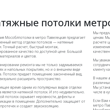
тяжные потолки метр
Мы предла
ия Мособлпотолки в метро Павелецкая предлагает
ценам. Мы
енный метод отделки потолков — натяжные
расчете ц
и. Точный расчет, быстрый монтаж,
изменения
ированное качество по доступной цене. Большой
качестве
материалов и цветов.
Мы уважа
анировании ремонта мы не только задумываемся
сотруднич
ях и напольных покрытиях, но и о внешнем виде
клиенту ка
а. Потолок придает помещению законченный вид,
В нашем 
визуально расширить пространство.
различных
оящее время одним из популярных видов отделки
Мы устана
а является натяжной потолок. И это неудивительно.
числе в к
ой потолок скрывает неровности, дефекты и
Если Вам 
икации в помещении. Дополнительно защищает от
метро Пав
 протечек и создает звукоизоляцию.
Мособлпо