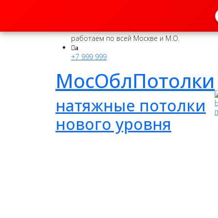
a
работаем по всей Москве и М.О.
a
+7 999 999
МосОблПотолки
натяжные потолки
нового уровня