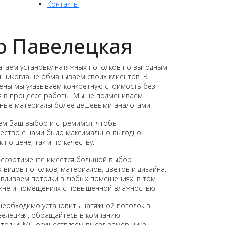
Контакты
о Павелецкая
гаем установку натяжных потолков по выгодным
 никогда не обманываем своих клиентов. В
ены мы указываем конкретную стоимость без
 в процессе работы. Мы не подмениваем
нные материалы более дешевыми аналогами.
ем Ваш выбор и стремимся, чтобы
ество с нами было максимально выгодно
к по цене, так и по качеству.
ассортименте имеется большой выбор
 видов потолков, материалов, цветов и дизайна.
вливаем потолки в любых помещениях, в том
ухне и помещениях с повышенной влажностью.
необходимо установить натяжной потолок в
елецкая, обращайтесь в компанию
толки. Мы осуществляем выезд замерщика