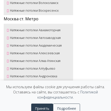
Натяжные потолки Волоколамск
Натяжные потолки Воскресенск
Натяжные потолки Высоковск
Москва ст. Метро
Натяжные потолки Голицыно
Натяжные потолки Авиамоторная
Натяжные потолки Дедовск
Натяжные потолки Автозаводская
Натяжные потолки Дзержинский
Натяжные потолки Академическая
Натяжные потолки Дмитров
Натяжные потолки Алексеевская
Натяжные потолки Долгопрудный
Натяжные потолки Алма-Атинская
Натяжные потолки Домодедово
Натяжные потолки Алтуфьево
Натяжные потолки Дрезна
Натяжные потолки Андроновка
Натяжные потолки Дубна
Натяжные потолки Аннино
Мы используем файлы cookie для улучшения работы сайта.
Натяжные потолки Егорьевск
Натяжные потолки Арбатская
Оставаясь на сайте, вы соглашаетесь с
Политикой
Натяжные потолки Жуковский
конфиденциальности
.
Натяжные потолки Аэропорт
Натяжные потолки Зарайск
Натяжные потолки Бабушкинская
© 2025. Все права защищены.
Принять
Подробнее
Натяжные потолки Звенигород