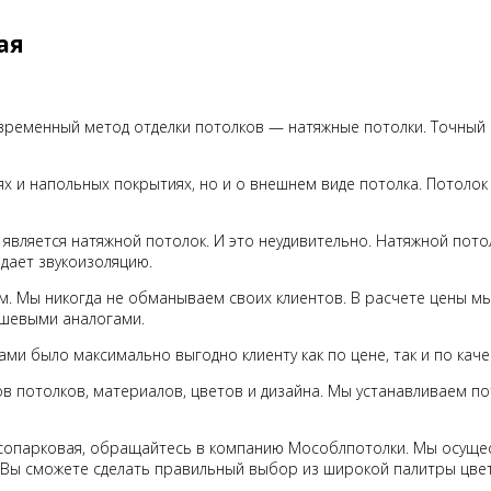
ая
ременный метод отделки потолков — натяжные потолки. Точный 
х и напольных покрытиях, но и о внешнем виде потолка. Потоло
 является натяжной потолок. И это неудивительно. Натяжной пото
дает звукоизоляцию.
м. Мы никогда не обманываем своих клиентов. В расчете цены м
ешевыми аналогами.
и было максимально выгодно клиенту как по цене, так и по каче
потолков, материалов, цветов и дизайна. Мы устанавливаем пот
сопарковая, обращайтесь в компанию Мособлпотолки. Мы осущес
. Вы сможете сделать правильный выбор из широкой палитры цве